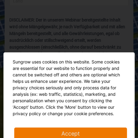
DISCLAIMER: Der in unserem Webinar bereitgestellte Inhalt
wird ohne Mängelgewähr, je nach Verfügbarkeit und mit allen
Mängeln bereitgestellt, und alle Gewährleistungen, egal ob
ausdrücklich oder stillschweigend erteilt, werden
ausgeschlossen (einschließlich, ohne darauf beschränkt zu
sein, des Ausschlusses stillschweigender Gewährleistungen
der Marktgängigkeit und Eignung für einen bestimmten
Sungrow uses cookies on this website. Some cookies
Zweck). Informationen, die für dieses Webinar bereitgestellt
are essential for our website to function properly and
werden, dienen nur zu Referenzzwecken, unterliegen einem
cannot be switched off and others are optional which
Änderungsvorbehalt und können veraltet sein. In keinem Fall
helps us enhance user experience. We take your
haften Sungrow Power Ltd oder ihre Kapitalgesellschaften,
privacy choices seriously and only process data for
Mitarbeiter, verbundenen Parteien oder Tochtergesellschaften
analysis (ex: web traffic, statistics), marketing, and
personalization when you consent by clicking the
(„Sungrow“) gegenüber Ihnen oder Dritten für indirekte,
‘Accept’ button. Click the ‘More’ button to view our
beiläufig entstandene, konkrete oder Folgeschäden oder für
privacy policy or change your cookie preferences.
verschärften und Strafschadenersatz, die aus Ihrer Nutzung
oder missbräuchlichen Nutzung von im Webinar
bereitgestellten Informationen oder Anweisungen
Accept
hervorgehen, egal ob diese Schäden auf Vertrag, unerlaubter